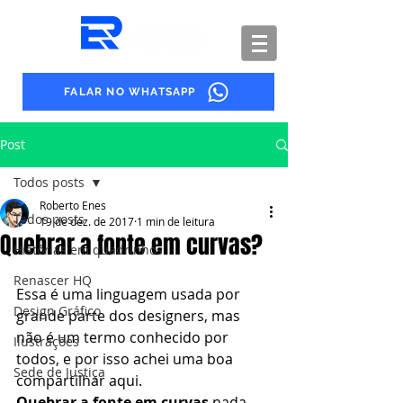
FALAR NO WHATSAPP
Post
Todos posts
Roberto Enes
Todos posts
19 de dez. de 2017
1 min de leitura
Quebrar a fonte em curvas?
Histórias em quadrinhos
Renascer HQ
Essa é uma linguagem usada por 
Design Gráfico
grande parte dos designers, mas 
não é um termo conhecido por 
Ilustrações
todos, e por isso achei uma boa 
Sede de Justiça
compartilhar aqui.
Quebrar a fonte em curvas
 nada 