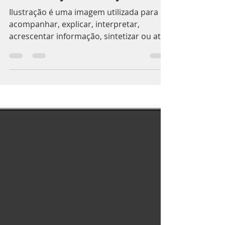
Roberto Enes
26 de mai. de 2020
1 min de leitura
Onde começou a ilustração?
Ilustração é uma imagem utilizada para
acompanhar, explicar, interpretar,
acrescentar informação, sintetizar ou até
simplesmente decorar...