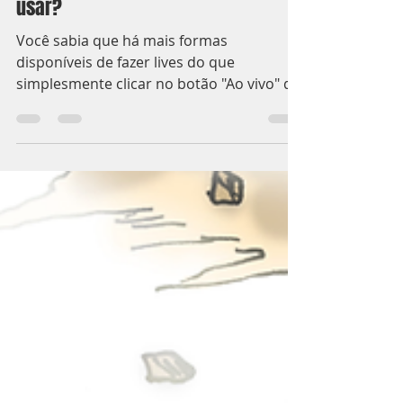
Roberto Enes
16 de mai. de 2020
1 min de leitura
Live profissional, que programa
usar?
Você sabia que há mais formas
disponíveis de fazer lives do que
simplesmente clicar no botão "Ao vivo" do
Facebook?