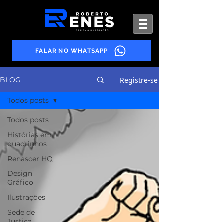
FALAR NO WHATSAPP
Registre-se
BLOG
Todos posts
Todos posts
Histórias em
quadrinhos
Renascer HQ
Design
Gráfico
Ilustrações
Sede de
Justiça